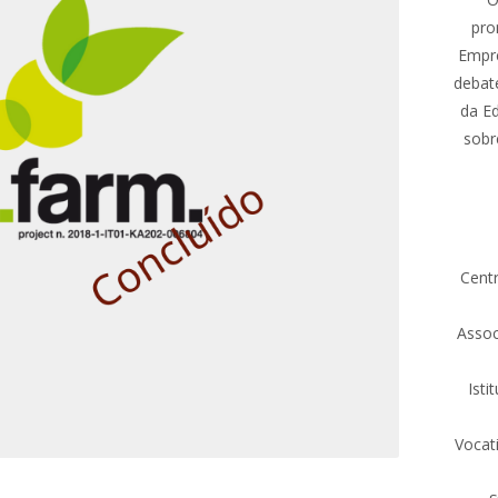
pro
Empre
debate
da E
sobr
Centr
Assoc
Isti
Vocati