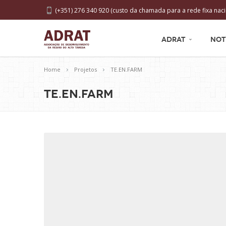
(+351) 276 340 920 (custo da chamada para a rede fixa naci
ADRAT
NOT
Home
Projetos
TE.EN.FARM
TE.EN.FARM