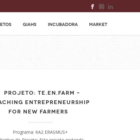
ETOS
GIAHS
INCUBADORA
MARKET
PROJETO: TE.EN.FARM –
ACHING ENTREPRENEURSHIP
FOR NEW FARMERS
Programa: KA2 ERASMUS+
bjetivo do Projeto: Este projeto pretende