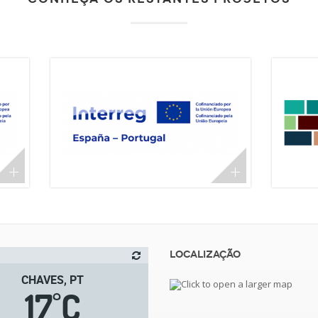
Localização
CHAVES, PT
17
C
°