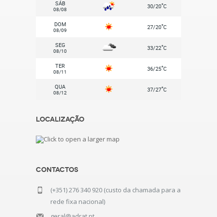
SÁB
°
30/20
C
08/08
DOM
°
27/20
C
08/09
SEG
°
33/22
C
08/10
TER
°
36/25
C
08/11
QUA
°
37/27
C
08/12
Localização
Contactos
(+351) 276 340 920 (custo da chamada para a
rede fixa nacional)
geral@adrat.pt