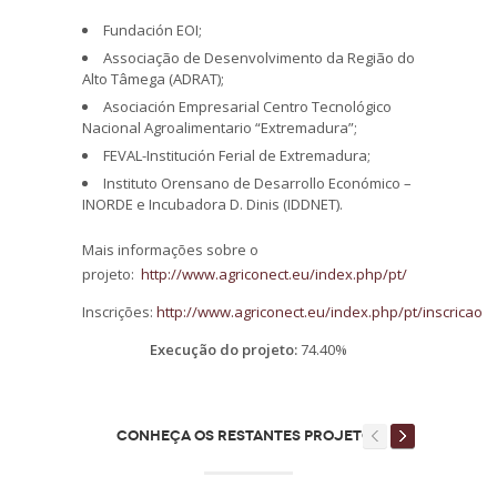
Fundación EOI;
Associação de Desenvolvimento da Região do
Alto Tâmega (ADRAT);
Asociación Empresarial Centro Tecnológico
Nacional Agroalimentario “Extremadura”;
FEVAL-Institución Ferial de Extremadura;
Instituto Orensano de Desarrollo Económico –
INORDE e Incubadora D. Dinis (IDDNET).
Mais informações sobre o
projeto:
http://www.agriconect.eu/index.php/pt/
Inscrições:
http://www.agriconect.eu/index.php/pt/inscricao
Execução do projeto:
74.40%
CONHEÇA OS RESTANTES PROJETOS