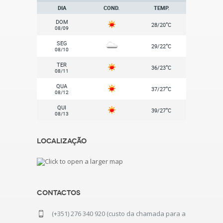
DIA
COND.
TEMP.
DOM
°
28/20
C
08/09
SEG
°
29/22
C
08/10
TER
°
36/23
C
08/11
QUA
°
37/27
C
08/12
QUI
°
39/27
C
08/13
Localização
Contactos
(+351) 276 340 920 (custo da chamada para a