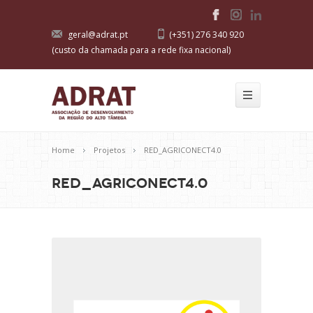
geral@adrat.pt
(+351) 276 340 920
(custo da chamada para a rede fixa nacional)
Home
Projetos
RED_AGRICONECT4.0
RED_AGRICONECT4.0